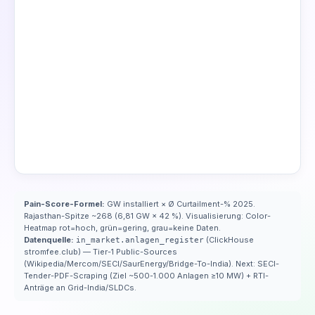
Pain-Score-Formel:
GW installiert × Ø Curtailment-% 2025.
Rajasthan-Spitze ~268 (6,81 GW × 42 %). Visualisierung: Color-
Heatmap rot=hoch, grün=gering, grau=keine Daten.
Datenquelle:
(ClickHouse
in_market.anlagen_register
stromfee.club) — Tier-1 Public-Sources
(Wikipedia/Mercom/SECI/SaurEnergy/Bridge-To-India). Next: SECI-
Tender-PDF-Scraping (Ziel ~500-1.000 Anlagen ≥10 MW) + RTI-
Anträge an Grid-India/SLDCs.