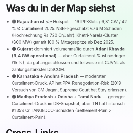
Was du in der Map siehst
🔴 Rajasthan
ist
der
Hotspot — 16 IPP-Slots / 6,81 GW / 42
% Ø Curtailment 2025. NSEFI-geschätzt €76 M Schaden
(Hochrechnung Rs 720 Cr/Jahr). Khetri-Narela-Cluster
(800 MW) gar mit 100 % Mittagsspitze ab Dez 2025.
🟠 Gujarat
dominiert volumenmäßig durch
Adani Khavda
(9,4 GW operational)
— aber Curtailment-% ist niedriger
(15 %), da gut angeschlossen und teilweise mit GUVNL als
zahlungsstärkster DISCOM.
🟡 Karnataka + Andhra Pradesh
— moderater
Curtailment-Druck. AP hat PPA-Renegotiation-Risk (2019
Versuch von CM Jagan, Supreme Court hat Stay erlassen).
🟢 Madhya Pradesh + Odisha + Tamil Nadu
— geringer
Curtailment-Druck im DB-Snapshot, aber TN hat historisch
₹21.358 Cr TANGEDCO-Schulden (Settlement-Pain >
Curtailment-Pain).
Cross-Links