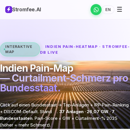
☰
Stromfee
.AI
EN
INDIEN PAIN-HEATMAP · STROMFEE-
INTERAKTIVE
MAP
DB LIVE
Indien Pain-Map
— Curtailment-Schmerz pro
Bundesstaat.
Click auf einen Bundesstaat → Top-Anlagen + IPP-Pain-Ranking
+ DISCOM-Default. Stand
…
.
37 Anlagen · 26,07 GW · 7
Bundesstaaten
. Pain-Score = GW × Curtailment-% 2025
(höher = mehr Schmerz).