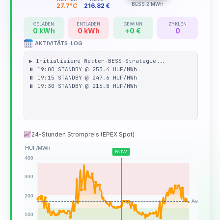
BESS 2 MWh
27.7°C
216.82 €
GELADEN
ENTLADEN
GEWINN
ZYKLEN
0 kWh
0 kWh
+0 €
0
AKTIVITÄTS-LOG
▶ Initialisiere Wetter-BESS-Strategie...
⏸️ 19:00 STANDBY @ 253.4 HUF/MWh
⏸️ 19:15 STANDBY @ 247.6 HUF/MWh
⏸️ 19:30 STANDBY @ 216.8 HUF/MWh
24-Stunden Strompreis (EPEX Spot)