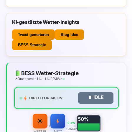
KI-gestützte Wetter-Insights
Tweet generieren
Blog-Idee
BESS Strategie
BESS Wetter-Strategie
📍
Budapest · HU · HUF/MWh
⏸️ IDLE
DIRECTOR AKTIV
50%
☀️
0 kW
→
STANDBY
WETTER
NETZ