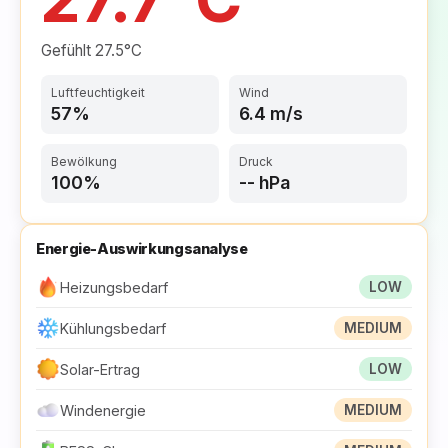
Budapest, HU
29.3°C
Belgrade, RS
28.9°C
Gefühlt
27.5°C
Madrid, ES
28.8°C
Luftfeuchtigkeit
Wind
57%
6.4 m/s
Zagreb, HR
28.8°C
Zagreb, HR
28.6°C
Bewölkung
Druck
100%
-- hPa
Belgrade, RS
28.4°C
Milan, IT
28.3°C
Energie-Auswirkungsanalyse
Heizungsbedarf
LOW
Kühlungsbedarf
MEDIUM
Solar-Ertrag
LOW
Windenergie
MEDIUM