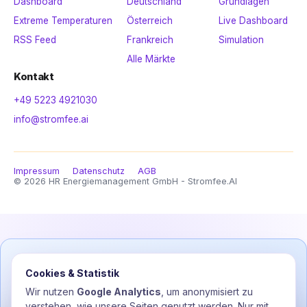
Dashboard
Deutschland
Grundlagen
Extreme Temperaturen
Österreich
Live Dashboard
RSS Feed
Frankreich
Simulation
Alle Märkte
Kontakt
+49 5223 4921030
info@stromfee.ai
Impressum
Datenschutz
AGB
© 2026 HR Energiemanagement GmbH - Stromfee.AI
Frage zu Ihrer Anlage oder Abrechnung?
Cookies & Statistik
Kostenlose Erst-Einschätzung durch Stromfee —
Wir nutzen
Google Analytics
, um anonymisiert zu
unverbindlich, ohne Fachchinesisch.
verstehen, wie unsere Seiten genutzt werden. Nur mit