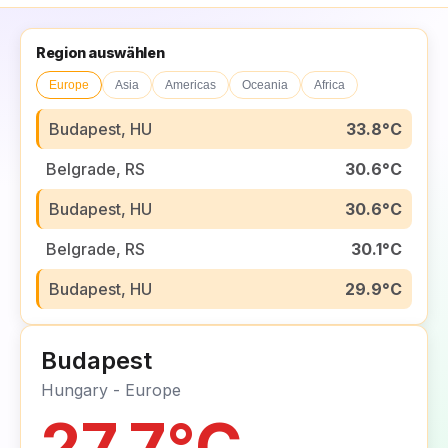
Region auswählen
Europe
Asia
Americas
Oceania
Africa
Budapest, HU
33.8°C
Belgrade, RS
30.6°C
Budapest, HU
30.6°C
Belgrade, RS
30.1°C
Budapest, HU
29.9°C
Madrid, ES
29.9°C
Budapest
Belgrade, RS
29.5°C
Hungary - Europe
Budapest, HU
29.4°C
27.7°C