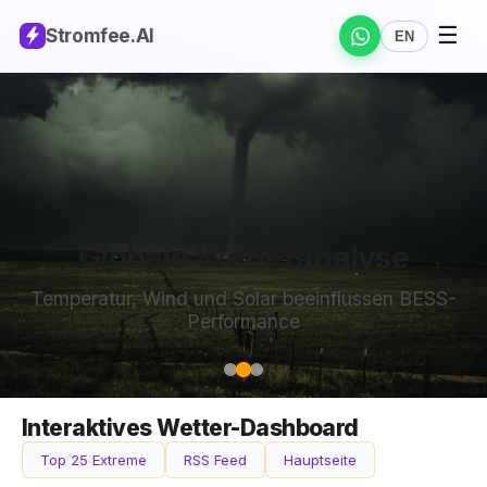
☰
Stromfee
.AI
EN
Globale Wetteranalyse
Temperatur, Wind und Solar beeinflussen BESS-
Performance
Interaktives Wetter-Dashboard
Top 25 Extreme
RSS Feed
Hauptseite