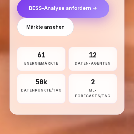
BESS-Analyse anfordern →
Märkte ansehen
61
12
ENERGIEMÄRKTE
DATEN-AGENTEN
50k
2
DATENPUNKTE/TAG
ML-
FORECASTS/TAG