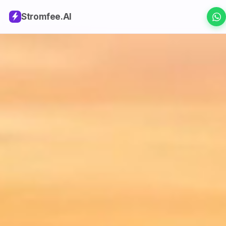
Stromfee
.AI