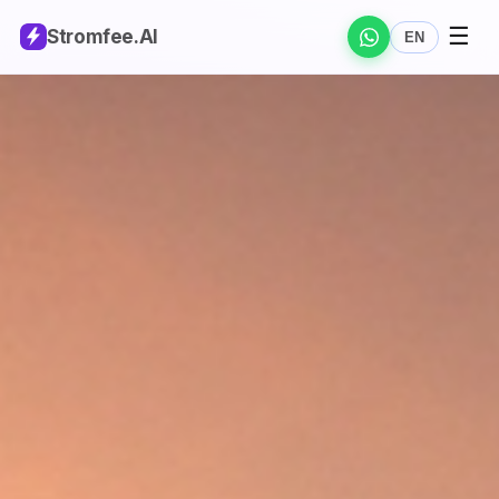
☰
Stromfee
.AI
EN