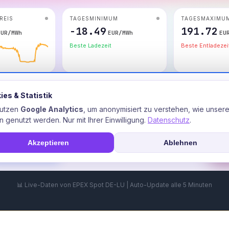
📊 Live-Daten von EPEX Spot DE-LU | Auto-Update alle 5 Minuten