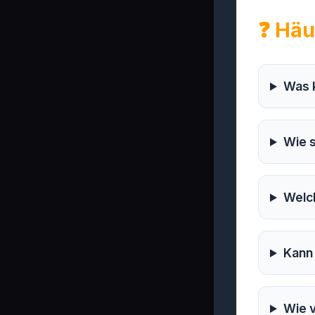
❓ Häu
Was k
Wie s
Welch
Kann 
Wie v