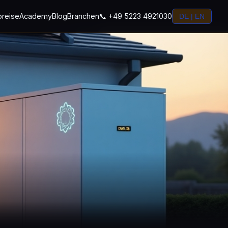
preise
Academy
Blog
Branchen
📞 +49 5223 4921030
DE | EN