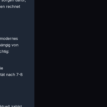
 sorgen dafür,
eden rechnet
n modernes
hängig von
chtig:
ie
tät nach 7-8
ktuell zahlst