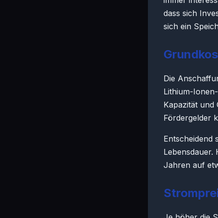
immer interess
dass sich Inve
sich ein Speich
Grundkos
Die Anschaffun
Lithium-Ionen
Kapazität und 
Fördergelder 
Entscheidend s
Lebensdauer. H
Jahren auf et
Stromprei
Je höher die S