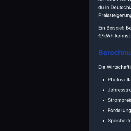
du in Deutschl
Preissteigeru
Ein Beispiel:
€/kWh kannst 
Berechnun
Die Wirtschaft
Photovolt
Jahresstr
Stromprei
Förderun
Speichert