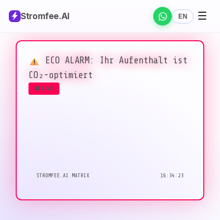
☰
Stromfee
.AI
EN
ECO ALARM: Ihr Aufenthalt ist
CO₂-optimiert
🔴 LIVE
STROMFEE.AI MATRIX
16:34:24