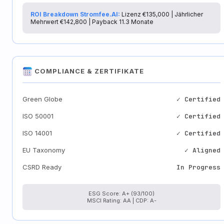
ROI Breakdown Stromfee.AI:
Lizenz €135,000 | Jährlicher
Mehrwert €142,800 | Payback 11.3 Monate
COMPLIANCE & ZERTIFIKATE
Green Globe
✓ Certified
ISO 50001
✓ Certified
ISO 14001
✓ Certified
EU Taxonomy
✓ Aligned
CSRD Ready
In Progress
ESG Score: A+ (93/100)
MSCI Rating: AA | CDP: A-