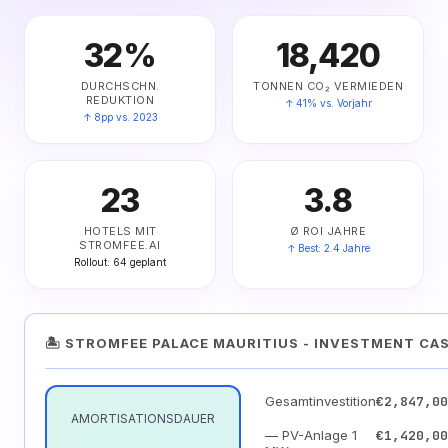
32%
18,420
DURCHSCHN.
TONNEN CO₂ VERMIEDEN
REDUKTION
↑ 41% vs. Vorjahr
↑ 8pp vs. 2023
23
3.8
HOTELS MIT
Ø ROI JAHRE
STROMFEE.AI
↑ Best: 2.4 Jahre
Rollout: 64 geplant
🏝️ STROMFEE PALACE MAURITIUS - INVESTMENT CA
Gesamtinvestition
€2,847,00
AMORTISATIONSDAUER
— PV-Anlage 1
€1,420,00