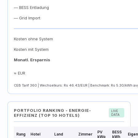
— BESS Entladung
— Grid Import
Kosten ohne System
Kosten mit System
Monatl. Ersparnis
≈ EUR
CEB Tarif 360 | Wechselkurs: Rs 46.43/EUR | Benchmark: Rs 5.30/kWh av
PORTFOLIO RANKING - ENERGIE-
LIVE
EFFIZIENZ (TOP 10 HOTELS)
DATA
PV
BESS
Rang
Hotel
Land
Zimmer
Eige
kWp
kWh