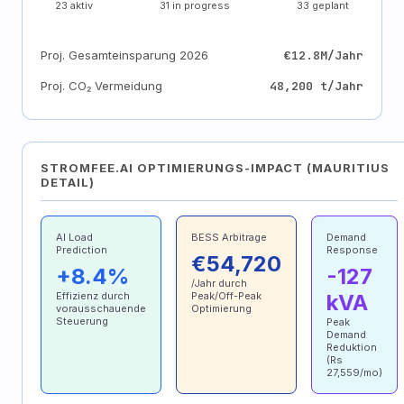
23 aktiv
31 in progress
33 geplant
Proj. Gesamteinsparung 2026
€12.8M/Jahr
Proj. CO₂ Vermeidung
48,200 t/Jahr
STROMFEE.AI OPTIMIERUNGS-IMPACT (MAURITIUS
DETAIL)
AI Load
BESS Arbitrage
Demand
Prediction
Response
€54,720
+8.4%
-127
/Jahr durch
Effizienz durch
Peak/Off-Peak
kVA
vorausschauende
Optimierung
Steuerung
Peak
Demand
Reduktion
(Rs
27,559/mo)