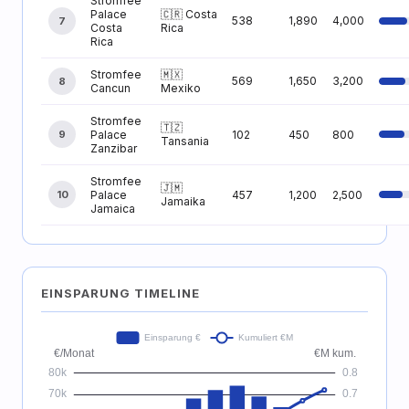
Stromfee
Palace
🇨🇷 Costa
538
1,890
4,000
7
Costa
Rica
Rica
Stromfee
🇲🇽
569
1,650
3,200
8
Cancun
Mexiko
Stromfee
🇹🇿
9
Palace
102
450
800
Tansania
Zanzibar
Stromfee
🇯🇲
10
Palace
457
1,200
2,500
Jamaika
Jamaica
EINSPARUNG TIMELINE