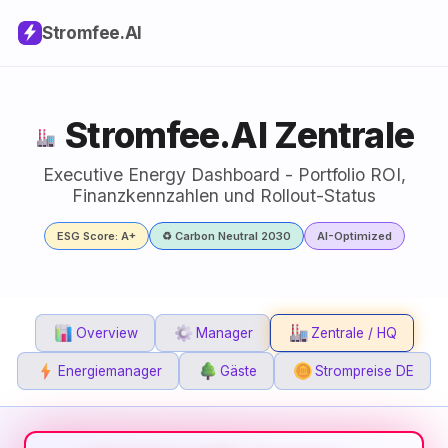
Stromfee
.AI
Stromfee.AI Zentrale
Executive Energy Dashboard - Portfolio ROI,
Finanzkennzahlen und Rollout-Status
ESG Score: A+
♻️ Carbon Neutral 2030
AI-Optimized
Overview
Manager
Zentrale / HQ
Energiemanager
Gäste
Strompreise DE