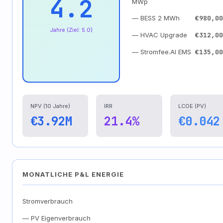
4.2
MWp
— BESS 2 MWh
€980,00
Jahre (Ziel: 5.0)
— HVAC Upgrade
€312,00
— Stromfee.AI EMS
€135,00
NPV (10 Jahre)
IRR
LCOE (PV)
€3.92M
21.4%
€0.042
MONATLICHE P&L ENERGIE
Stromverbrauch
— PV Eigenverbrauch