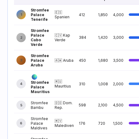
Stromfee
🇪🇸
1
Palace
412
1,850
4,000
Spanien
Tenerife
Stromfee
Palace
🇨🇻 Kap
384
1,420
3,000
2
Cabo
Verde
Verde
Stromfee
3
Palace
🇦🇼 Aruba
450
1,680
3,500
Aruba
🇲🇺
Stromfee
4
310
1,008
2,000
Mauritius
Palace
Mauritius
Stromfee
🇩🇴 Dom.
598
2,100
4,500
5
Bambu
Rep.
Stromfee
🇲🇻
6
Palace
176
720
1,500
Malediven
Maldives